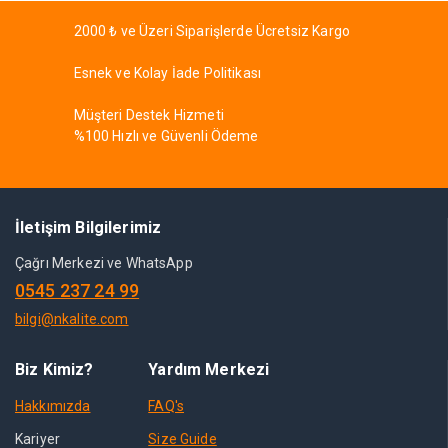
2000 ₺ ve Üzeri Siparişlerde Ücretsiz Kargo
Esnek ve Kolay İade Politikası
Müşteri Destek Hizmeti
%100 Hızlı ve Güvenli Ödeme
İletişim Bilgilerimiz
Çağrı Merkezi ve WhatsApp
0545 237 24 99
bilgi@nkalite.com
Biz Kimiz?
Yardım Merkezi
Hakkımızda
FAQ's
Kariyer
Size Guide