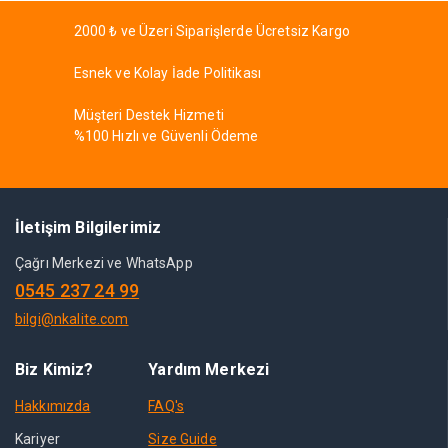
2000 ₺ ve Üzeri Siparişlerde Ücretsiz Kargo
Esnek ve Kolay İade Politikası
Müşteri Destek Hizmeti
%100 Hızlı ve Güvenli Ödeme
İletişim Bilgilerimiz
Çağrı Merkezi ve WhatsApp
0545 237 24 99
bilgi@nkalite.com
Biz Kimiz?
Yardım Merkezi
Hakkımızda
FAQ's
Kariyer
Size Guide