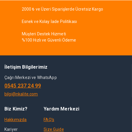
2000 ₺ ve Üzeri Siparişlerde Ücretsiz Kargo
Esnek ve Kolay İade Politikası
Müşteri Destek Hizmeti
%100 Hızlı ve Güvenli Ödeme
İletişim Bilgilerimiz
Çağrı Merkezi ve WhatsApp
0545 237 24 99
bilgi@nkalite.com
Biz Kimiz?
Yardım Merkezi
Hakkımızda
FAQ's
Kariyer
Size Guide