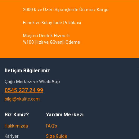
2000 ₺ ve Üzeri Siparişlerde Ücretsiz Kargo
Esnek ve Kolay İade Politikası
Müşteri Destek Hizmeti
%100 Hızlı ve Güvenli Ödeme
İletişim Bilgilerimiz
Çağrı Merkezi ve WhatsApp
0545 237 24 99
bilgi@nkalite.com
Biz Kimiz?
Yardım Merkezi
Hakkımızda
FAQ's
Kariyer
Size Guide