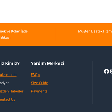
nek ve Kolay İade
Müşteri Destek Hizm
litikası
iz Kimiz?
Yardım Merkezi
akkımızda
FAQ's
ariyer
Size Guide
izden Haberler
Payments
ontact Us