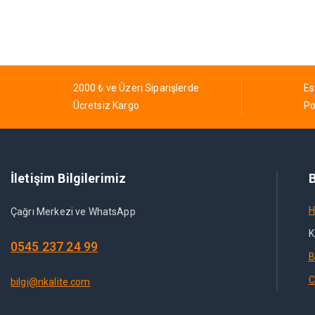
2000 ₺ ve Üzeri Siparişlerde
Es
Ücretsiz Kargo
Po
İletişim Bilgilerimiz
B
H
Çağrı Merkezi ve WhatsApp
K
0545 237 24 99
B
C
bilgi@nkalite.com