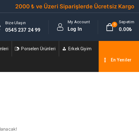
2000 ₺ ve Üzeri Siparişlerde Ücretsiz Kargo
My Account
Sepetim
Bize Ulaşın
0
Log In
0
.00₺
0545 237 24 99
leri
Porselen Ürünleri
Erkek Giyim
En Yeniler
nlanacak!