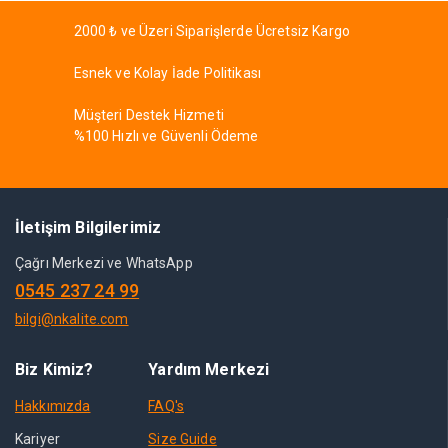
2000 ₺ ve Üzeri Siparişlerde Ücretsiz Kargo
Esnek ve Kolay İade Politikası
Müşteri Destek Hizmeti
%100 Hızlı ve Güvenli Ödeme
İletişim Bilgilerimiz
Çağrı Merkezi ve WhatsApp
0545 237 24 99
bilgi@nkalite.com
Biz Kimiz?
Yardım Merkezi
Hakkımızda
FAQ's
Kariyer
Size Guide