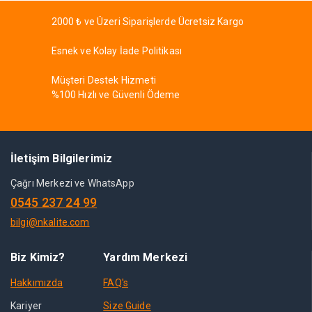
2000 ₺ ve Üzeri Siparişlerde Ücretsiz Kargo
Esnek ve Kolay İade Politikası
Müşteri Destek Hizmeti
%100 Hızlı ve Güvenli Ödeme
İletişim Bilgilerimiz
Çağrı Merkezi ve WhatsApp
0545 237 24 99
bilgi@nkalite.com
Biz Kimiz?
Yardım Merkezi
Hakkımızda
FAQ's
Kariyer
Size Guide