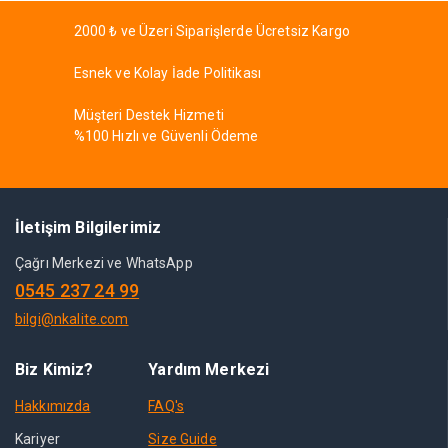
2000 ₺ ve Üzeri Siparişlerde Ücretsiz Kargo
Esnek ve Kolay İade Politikası
Müşteri Destek Hizmeti
%100 Hızlı ve Güvenli Ödeme
İletişim Bilgilerimiz
Çağrı Merkezi ve WhatsApp
0545 237 24 99
bilgi@nkalite.com
Biz Kimiz?
Yardım Merkezi
Hakkımızda
FAQ's
Kariyer
Size Guide