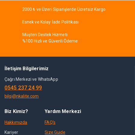
2000 ₺ ve Üzeri Siparişlerde Ücretsiz Kargo
Esnek ve Kolay İade Politikası
Müşteri Destek Hizmeti
%100 Hızlı ve Güvenli Ödeme
İletişim Bilgilerimiz
Çağrı Merkezi ve WhatsApp
0545 237 24 99
bilgi@nkalite.com
Biz Kimiz?
Yardım Merkezi
Hakkımızda
FAQ's
Kariyer
Size Guide