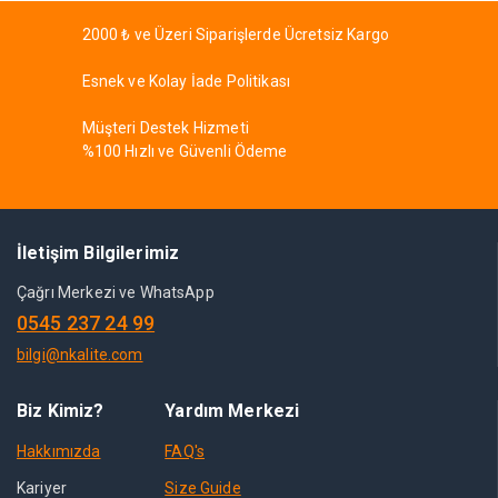
2000 ₺ ve Üzeri Siparişlerde Ücretsiz Kargo
Esnek ve Kolay İade Politikası
Müşteri Destek Hizmeti
%100 Hızlı ve Güvenli Ödeme
İletişim Bilgilerimiz
Çağrı Merkezi ve WhatsApp
0545 237 24 99
bilgi@nkalite.com
Biz Kimiz?
Yardım Merkezi
Hakkımızda
FAQ's
Kariyer
Size Guide