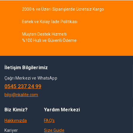
2000 ₺ ve Üzeri Siparişlerde Ücretsiz Kargo
Esnek ve Kolay İade Politikası
Müşteri Destek Hizmeti
%100 Hızlı ve Güvenli Ödeme
İletişim Bilgilerimiz
Çağrı Merkezi ve WhatsApp
0545 237 24 99
bilgi@nkalite.com
Biz Kimiz?
Yardım Merkezi
Hakkımızda
FAQ's
Kariyer
Size Guide