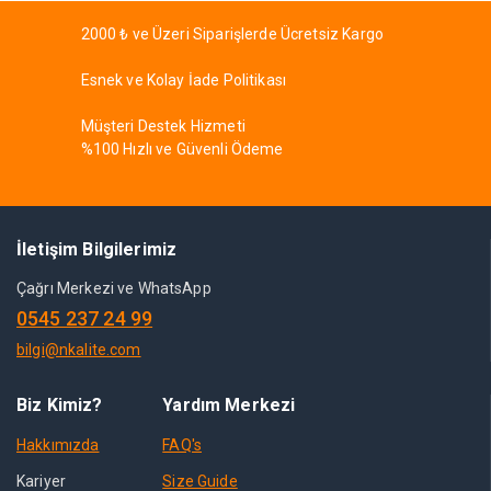
2000 ₺ ve Üzeri Siparişlerde Ücretsiz Kargo
Esnek ve Kolay İade Politikası
Müşteri Destek Hizmeti
%100 Hızlı ve Güvenli Ödeme
İletişim Bilgilerimiz
Çağrı Merkezi ve WhatsApp
0545 237 24 99
bilgi@nkalite.com
Biz Kimiz?
Yardım Merkezi
Hakkımızda
FAQ's
Kariyer
Size Guide