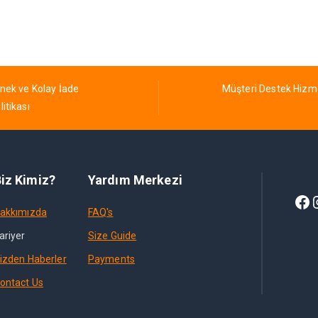
nek ve Kolay İade
Müşteri Destek Hizm
litikası
iz Kimiz?
Yardım Merkezi
akkımızda
FAQ's
ariyer
Size Guide
izden Haberler
Payments
ontact Us