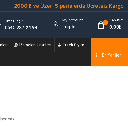
2000 ₺ ve Üzeri Siparişlerde Ücretsiz Kargo
My Account
Sepetim
Bize Ulaşın
0
Log In
0
.00₺
0545 237 24 99
leri
Porselen Ürünleri
Erkek Giyim
En Yeniler
nlanacak!