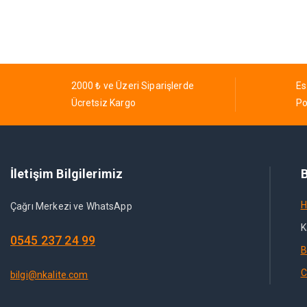
2000 ₺ ve Üzeri Siparişlerde
Es
Ücretsiz Kargo
Po
İletişim Bilgilerimiz
B
H
Çağrı Merkezi ve WhatsApp
K
0545 237 24 99
B
C
bilgi@nkalite.com