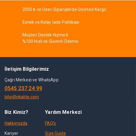
2000 ₺ ve Üzeri Siparişlerde Ücretsiz Kargo
Esnek ve Kolay İade Politikası
Müşteri Destek Hizmeti
%100 Hızlı ve Güvenli Ödeme
İletişim Bilgilerimiz
Çağrı Merkezi ve WhatsApp
0545 237 24 99
bilgi@nkalite.com
Biz Kimiz?
Yardım Merkezi
Hakkımızda
FAQ's
Kariyer
Size Guide