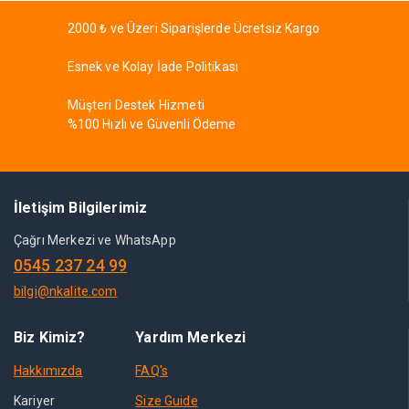
2000 ₺ ve Üzeri Siparişlerde Ücretsiz Kargo
Esnek ve Kolay İade Politikası
Müşteri Destek Hizmeti
%100 Hızlı ve Güvenli Ödeme
İletişim Bilgilerimiz
Çağrı Merkezi ve WhatsApp
0545 237 24 99
bilgi@nkalite.com
Biz Kimiz?
Yardım Merkezi
Hakkımızda
FAQ's
Kariyer
Size Guide