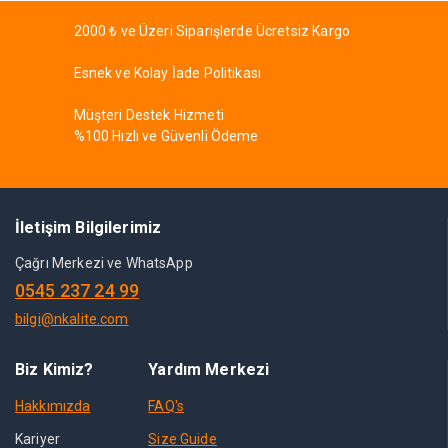
2000 ₺ ve Üzeri Siparişlerde Ücretsiz Kargo
Esnek ve Kolay İade Politikası
Müşteri Destek Hizmeti
%100 Hızlı ve Güvenli Ödeme
İletişim Bilgilerimiz
Çağrı Merkezi ve WhatsApp
0545 237 24 99
bilgi@nkalite.com
Biz Kimiz?
Yardım Merkezi
Hakkımızda
FAQ's
Kariyer
Size Guide