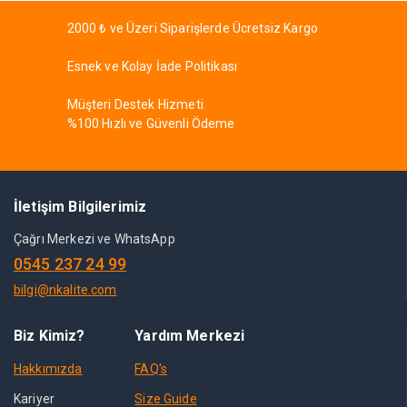
2000 ₺ ve Üzeri Siparişlerde Ücretsiz Kargo
Esnek ve Kolay İade Politikası
Müşteri Destek Hizmeti
%100 Hızlı ve Güvenli Ödeme
İletişim Bilgilerimiz
Çağrı Merkezi ve WhatsApp
0545 237 24 99
bilgi@nkalite.com
Biz Kimiz?
Yardım Merkezi
Hakkımızda
FAQ's
Kariyer
Size Guide