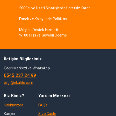
2000 ₺ ve Üzeri Siparişlerde Ücretsiz Kargo
Esnek ve Kolay İade Politikası
Müşteri Destek Hizmeti
%100 Hızlı ve Güvenli Ödeme
İletişim Bilgilerimiz
Çağrı Merkezi ve WhatsApp
0545 237 24 99
bilgi@nkalite.com
Biz Kimiz?
Yardım Merkezi
Hakkımızda
FAQ's
Kariyer
Size Guide