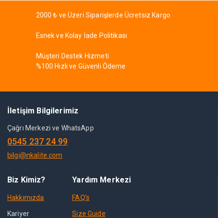
2000 ₺ ve Üzeri Siparişlerde Ücretsiz Kargo
Esnek ve Kolay İade Politikası
Müşteri Destek Hizmeti
%100 Hızlı ve Güvenli Ödeme
İletişim Bilgilerimiz
Çağrı Merkezi ve WhatsApp
0545 237 24 99
bilgi@nkalite.com
Biz Kimiz?
Yardım Merkezi
Hakkımızda
FAQ's
Kariyer
Size Guide