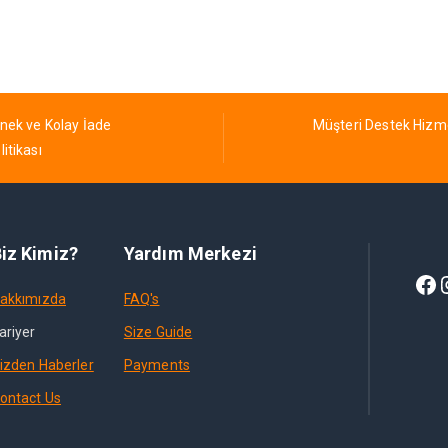
nek ve Kolay İade
Müşteri Destek Hizm
litikası
iz Kimiz?
Yardım Merkezi
akkımızda
FAQ's
ariyer
Size Guide
izden Haberler
Payments
ontact Us