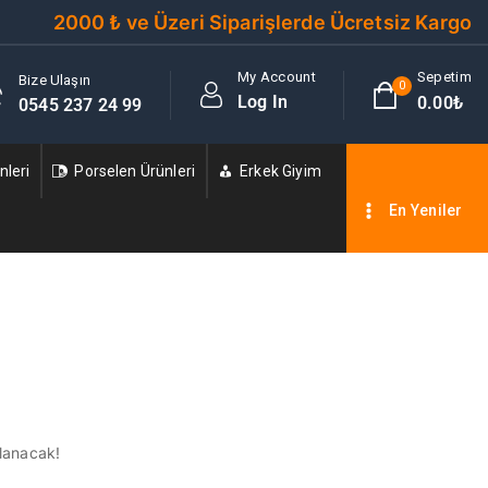
2000 ₺ ve Üzeri Siparişlerde Ücretsiz Kargo
My Account
Sepetim
Bize Ulaşın
0
Log In
0
.00₺
0545 237 24 99
leri
Porselen Ürünleri
Erkek Giyim
En Yeniler
nlanacak!