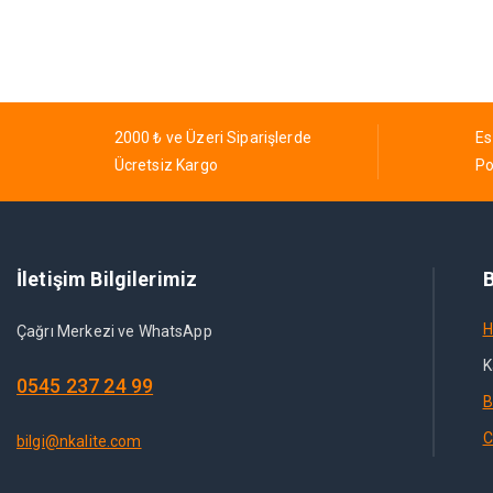
2000 ₺ ve Üzeri Siparişlerde
Es
Ücretsiz Kargo
Po
İletişim Bilgilerimiz
B
H
Çağrı Merkezi ve WhatsApp
K
0545 237 24 99
B
C
bilgi@nkalite.com