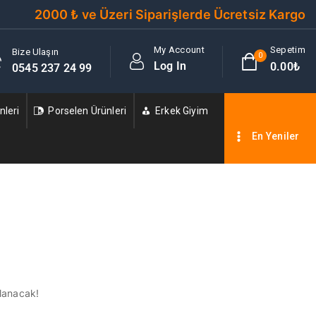
2000 ₺ ve Üzeri Siparişlerde Ücretsiz Kargo
My Account
Sepetim
Bize Ulaşın
0
Log In
0
.00₺
0545 237 24 99
leri
Porselen Ürünleri
Erkek Giyim
En Yeniler
nlanacak!