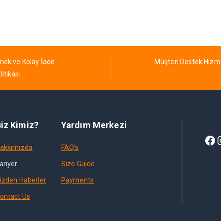
nek ve Kolay İade
Müşteri Destek Hizm
litikası
iz Kimiz?
Yardım Merkezi
akkımızda
FAQ's
ariyer
Size Guide
izden Haberler
Payments
ontact Us