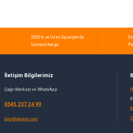
2000 ₺ ve Üzeri Siparişlerde
Es
Ücretsiz Kargo
Po
İletişim Bilgilerimiz
B
H
Çağrı Merkezi ve WhatsApp
K
0545 237 24 99
B
C
bilgi@nkalite.com