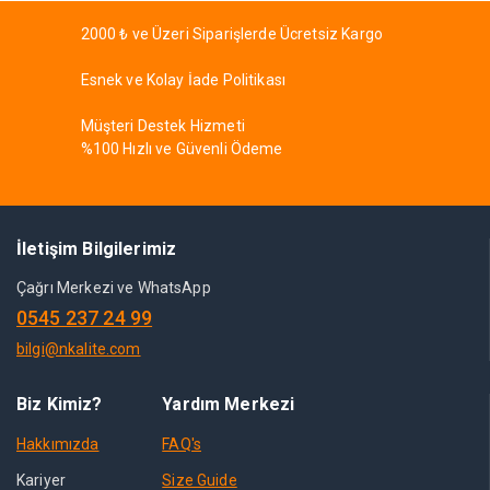
2000 ₺ ve Üzeri Siparişlerde Ücretsiz Kargo
Esnek ve Kolay İade Politikası
Müşteri Destek Hizmeti
%100 Hızlı ve Güvenli Ödeme
İletişim Bilgilerimiz
Çağrı Merkezi ve WhatsApp
0545 237 24 99
bilgi@nkalite.com
Biz Kimiz?
Yardım Merkezi
Hakkımızda
FAQ's
Kariyer
Size Guide