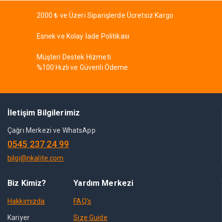
2000 ₺ ve Üzeri Siparişlerde Ücretsiz Kargo
Esnek ve Kolay İade Politikası
Müşteri Destek Hizmeti
%100 Hızlı ve Güvenli Ödeme
İletişim Bilgilerimiz
Çağrı Merkezi ve WhatsApp
0545 237 24 99
bilgi@nkalite.com
Biz Kimiz?
Yardım Merkezi
Hakkımızda
FAQ's
Kariyer
Size Guide