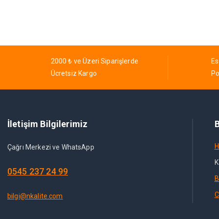
2000 ₺ ve Üzeri Siparişlerde
Es
Ücretsiz Kargo
Po
İletişim Bilgilerimiz
B
H
Çağrı Merkezi ve WhatsApp
K
0545 237 24 99
B
C
bilgi@nkalite.com