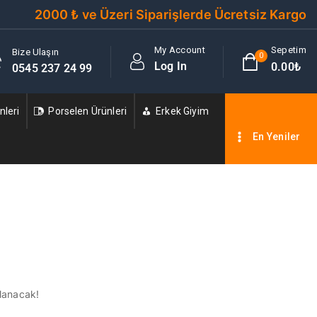
2000 ₺ ve Üzeri Siparişlerde Ücretsiz Kargo
My Account
Sepetim
Bize Ulaşın
0
Log In
0
.00₺
0545 237 24 99
leri
Porselen Ürünleri
Erkek Giyim
En Yeniler
nlanacak!