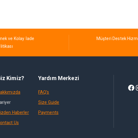
nek ve Kolay İade
Müşteri Destek Hizm
litikası
iz Kimiz?
Yardım Merkezi
akkımızda
FAQ's
ariyer
Size Guide
izden Haberler
Payments
ontact Us