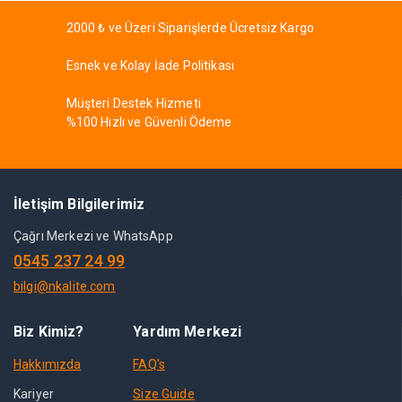
2000 ₺ ve Üzeri Siparişlerde Ücretsiz Kargo
Esnek ve Kolay İade Politikası
Müşteri Destek Hizmeti
%100 Hızlı ve Güvenli Ödeme
İletişim Bilgilerimiz
Çağrı Merkezi ve WhatsApp
0545 237 24 99
bilgi@nkalite.com
Biz Kimiz?
Yardım Merkezi
Hakkımızda
FAQ's
Kariyer
Size Guide