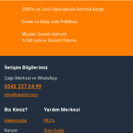
2000 ₺ ve Üzeri Siparişlerde Ücretsiz Kargo
Esnek ve Kolay İade Politikası
Müşteri Destek Hizmeti
%100 Hızlı ve Güvenli Ödeme
İletişim Bilgilerimiz
Çağrı Merkezi ve WhatsApp
0545 237 24 99
bilgi@nkalite.com
Biz Kimiz?
Yardım Merkezi
Hakkımızda
FAQ's
Kariyer
Size Guide