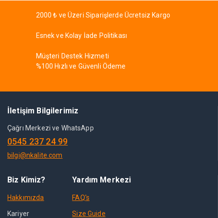
2000 ₺ ve Üzeri Siparişlerde Ücretsiz Kargo
Esnek ve Kolay İade Politikası
Müşteri Destek Hizmeti
%100 Hızlı ve Güvenli Ödeme
İletişim Bilgilerimiz
Çağrı Merkezi ve WhatsApp
0545 237 24 99
bilgi@nkalite.com
Biz Kimiz?
Yardım Merkezi
Hakkımızda
FAQ's
Kariyer
Size Guide