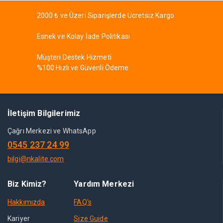
2000 ₺ ve Üzeri Siparişlerde Ücretsiz Kargo
Esnek ve Kolay İade Politikası
Müşteri Destek Hizmeti
%100 Hızlı ve Güvenli Ödeme
İletişim Bilgilerimiz
Çağrı Merkezi ve WhatsApp
0545 237 24 99
bilgi@nkalite.com
Biz Kimiz?
Yardım Merkezi
Hakkımızda
FAQ's
Kariyer
Size Guide