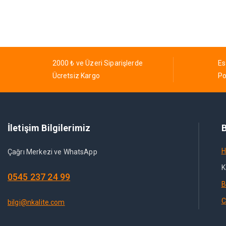
2000 ₺ ve Üzeri Siparişlerde
Es
Ücretsiz Kargo
Po
İletişim Bilgilerimiz
B
H
Çağrı Merkezi ve WhatsApp
K
0545 237 24 99
B
C
bilgi@nkalite.com