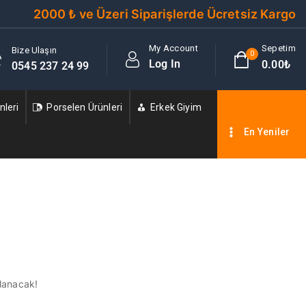
2000 ₺ ve Üzeri Siparişlerde Ücretsiz Kargo
My Account
Sepetim
Bize Ulaşın
0
Log In
0
.00₺
0545 237 24 99
leri
Porselen Ürünleri
Erkek Giyim
En Yeniler
nlanacak!