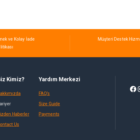
nek ve Kolay İade
Müşteri Destek Hizm
litikası
iz Kimiz?
Yardım Merkezi
akkımızda
FAQ's
ariyer
Size Guide
izden Haberler
Payments
ontact Us