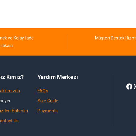
nek ve Kolay İade
Müşteri Destek Hizm
litikası
iz Kimiz?
Yardım Merkezi
akkımızda
FAQ's
ariyer
Size Guide
izden Haberler
Payments
ontact Us