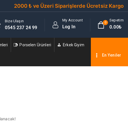
2000 ₺ ve Üzeri Siparişlerde Ücretsiz Kargo
My Account
Sepetim
Bize Ulaşın
0
Log In
0
.00₺
0545 237 24 99
leri
Porselen Ürünleri
Erkek Giyim
En Yeniler
nlanacak!