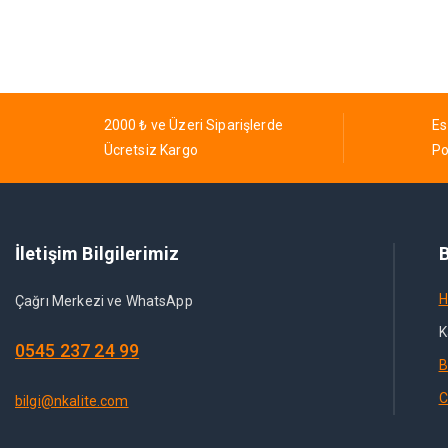
2000 ₺ ve Üzeri Siparişlerde
Es
Ücretsiz Kargo
Po
İletişim Bilgilerimiz
B
H
Çağrı Merkezi ve WhatsApp
K
0545 237 24 99
B
C
bilgi@nkalite.com