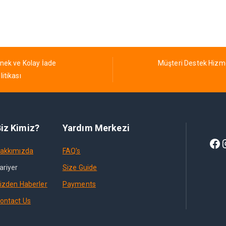
nek ve Kolay İade
Müşteri Destek Hizm
litikası
iz Kimiz?
Yardım Merkezi
akkımızda
FAQ's
ariyer
Size Guide
izden Haberler
Payments
ontact Us