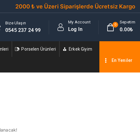
2000 ₺ ve Üzeri Siparişlerde Ücretsiz Kargo
My Account
Sepetim
Bize Ulaşın
0
Log In
0
.00₺
0545 237 24 99
leri
Porselen Ürünleri
Erkek Giyim
En Yeniler
nlanacak!