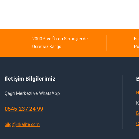
2000 ₺ ve Üzeri Siparişlerde
Es
Ücretsiz Kargo
Po
İletişim Bilgilerimiz
B
H
Çağrı Merkezi ve WhatsApp
K
0545 237 24 99
B
C
bilgi@nkalite.com