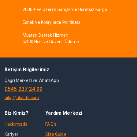
2000 ₺ ve Üzeri Siparişlerde Ücretsiz Kargo
Esnek ve Kolay İade Politikası
Müşteri Destek Hizmeti
%100 Hızlı ve Güvenli Ödeme
İletişim Bilgilerimiz
Çağrı Merkezi ve WhatsApp
0545 237 24 99
bilgi@nkalite.com
Biz Kimiz?
Yardım Merkezi
Hakkımızda
FAQ's
Kariyer
Size Guide