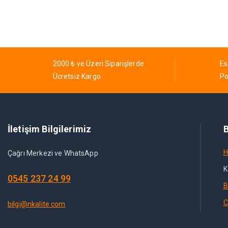
2000 ₺ ve Üzeri Siparişlerde
Es
Ücretsiz Kargo
Po
İletişim Bilgilerimiz
B
H
Çağrı Merkezi ve WhatsApp
K
0545 237 24 99
B
C
bilgi@nkalite.com