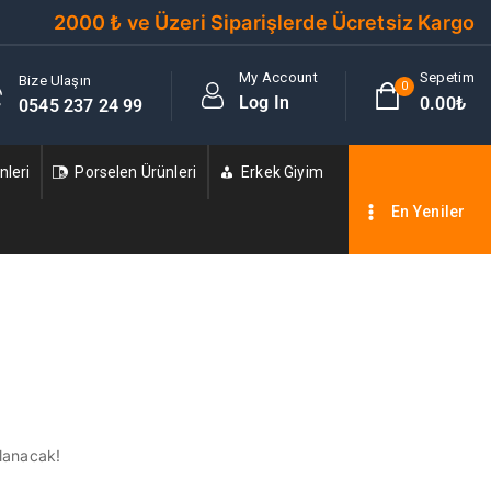
2000 ₺ ve Üzeri Siparişlerde Ücretsiz Kargo
My Account
Sepetim
Bize Ulaşın
0
Log In
0
.00₺
0545 237 24 99
leri
Porselen Ürünleri
Erkek Giyim
En Yeniler
nlanacak!