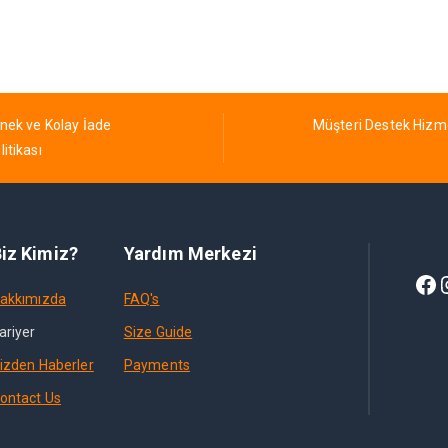
nek ve Kolay İade
Müşteri Destek Hizm
litikası
iz Kimiz?
Yardım Merkezi
akkımızda
FAQ's
ariyer
Size Guide
izden Haberler
Payments
ontact Us