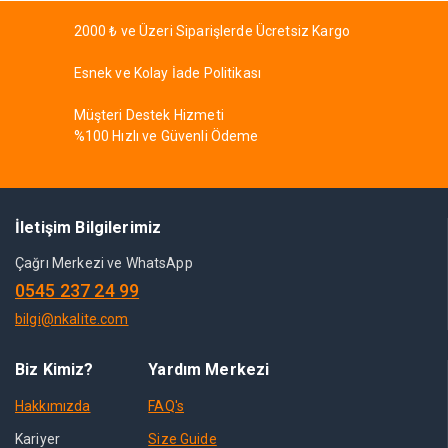
2000 ₺ ve Üzeri Siparişlerde Ücretsiz Kargo
Esnek ve Kolay İade Politikası
Müşteri Destek Hizmeti
%100 Hızlı ve Güvenli Ödeme
İletişim Bilgilerimiz
Çağrı Merkezi ve WhatsApp
0545 237 24 99
bilgi@nkalite.com
Biz Kimiz?
Yardım Merkezi
Hakkımızda
FAQ's
Kariyer
Size Guide