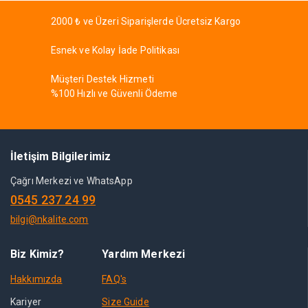
2000 ₺ ve Üzeri Siparişlerde Ücretsiz Kargo
Esnek ve Kolay İade Politikası
Müşteri Destek Hizmeti
%100 Hızlı ve Güvenli Ödeme
İletişim Bilgilerimiz
Çağrı Merkezi ve WhatsApp
0545 237 24 99
bilgi@nkalite.com
Biz Kimiz?
Yardım Merkezi
Hakkımızda
FAQ's
Kariyer
Size Guide