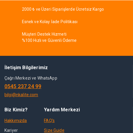
2000 ₺ ve Üzeri Siparişlerde Ücretsiz Kargo
Esnek ve Kolay İade Politikası
Müşteri Destek Hizmeti
%100 Hızlı ve Güvenli Ödeme
İletişim Bilgilerimiz
Çağrı Merkezi ve WhatsApp
0545 237 24 99
bilgi@nkalite.com
Biz Kimiz?
Yardım Merkezi
Hakkımızda
FAQ's
Kariyer
Size Guide