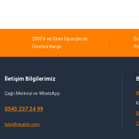
2000 ₺ ve Üzeri Siparişlerde
Es
Ücretsiz Kargo
Po
İletişim Bilgilerimiz
B
H
Çağrı Merkezi ve WhatsApp
K
0545 237 24 99
B
C
bilgi@nkalite.com