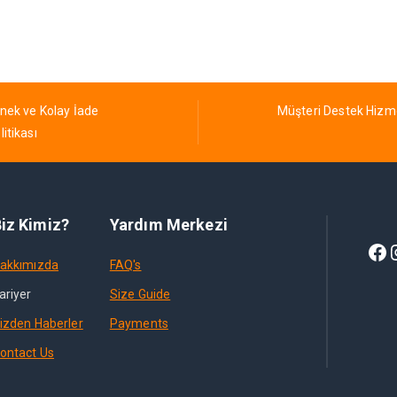
nek ve Kolay İade
Müşteri Destek Hizm
litikası
iz Kimiz?
Yardım Merkezi
akkımızda
FAQ's
ariyer
Size Guide
izden Haberler
Payments
ontact Us