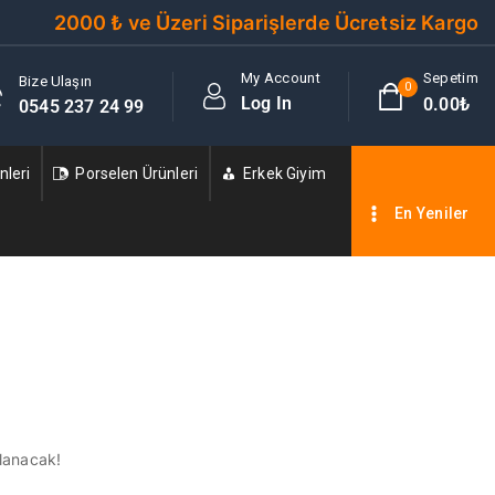
2000 ₺ ve Üzeri Siparişlerde Ücretsiz Kargo
My Account
Sepetim
Bize Ulaşın
0
Log In
0
.00₺
0545 237 24 99
leri
Porselen Ürünleri
Erkek Giyim
En Yeniler
nlanacak!