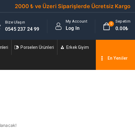
2000 ₺ ve Üzeri Siparişlerde Ücretsiz Kargo
My Account
Sepetim
Bize Ulaşın
0
Log In
0
.00₺
0545 237 24 99
leri
Porselen Ürünleri
Erkek Giyim
En Yeniler
nlanacak!