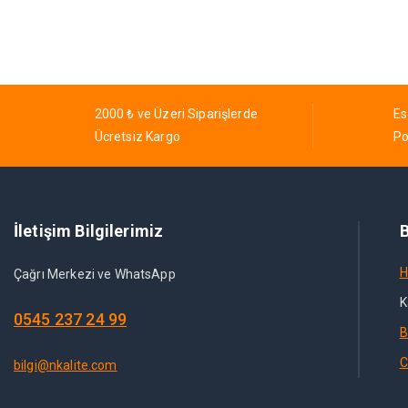
2000 ₺ ve Üzeri Siparişlerde
Es
Ücretsiz Kargo
Po
İletişim Bilgilerimiz
B
H
Çağrı Merkezi ve WhatsApp
K
0545 237 24 99
B
C
bilgi@nkalite.com