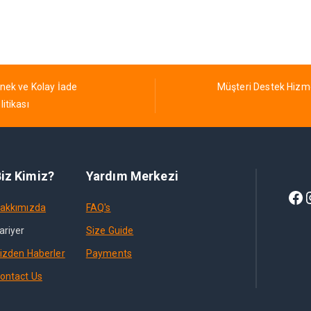
nek ve Kolay İade
Müşteri Destek Hizm
litikası
iz Kimiz?
Yardım Merkezi
akkımızda
FAQ's
ariyer
Size Guide
izden Haberler
Payments
ontact Us