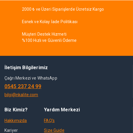
2000 ₺ ve Üzeri Siparişlerde Ücretsiz Kargo
Esnek ve Kolay İade Politikası
Müşteri Destek Hizmeti
%100 Hızlı ve Güvenli Ödeme
İletişim Bilgilerimiz
Çağrı Merkezi ve WhatsApp
0545 237 24 99
bilgi@nkalite.com
Biz Kimiz?
Yardım Merkezi
Hakkımızda
FAQ's
Kariyer
Size Guide