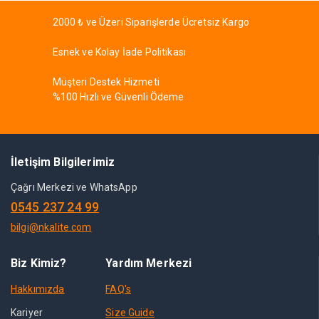
2000 ₺ ve Üzeri Siparişlerde Ücretsiz Kargo
Esnek ve Kolay İade Politikası
Müşteri Destek Hizmeti
%100 Hızlı ve Güvenli Ödeme
İletişim Bilgilerimiz
Çağrı Merkezi ve WhatsApp
0545 237 24 99
bilgi@nkalite.com
Biz Kimiz?
Yardım Merkezi
Hakkımızda
FAQ's
Kariyer
Size Guide